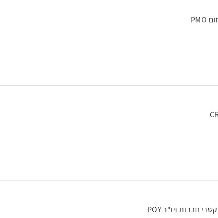
CR
רי חברות ויו"ר POY