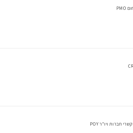
CR
רי חברות ויו"ר POY