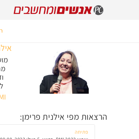
רא
אילנ
מוע
מר
וד
ל
PMI י
הרצאות מפי אילנית פרימן:
פתיחה