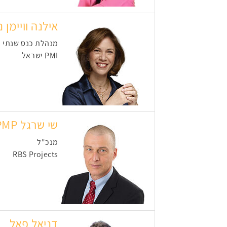
אילנה וויימן נ
מנהלת כנס שנתי
PMI ישראל
שי שרגל PMP
מנכ"ל
RBS Projects
דניאל פאל