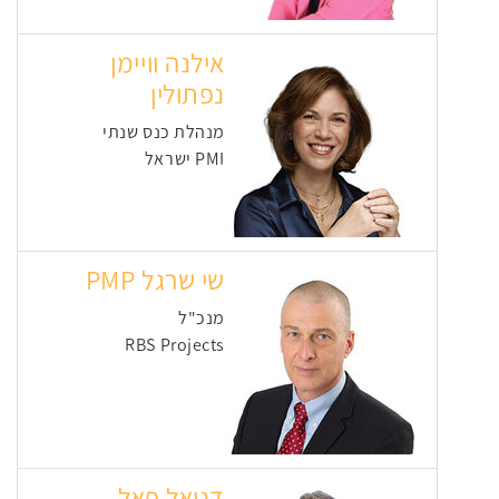
אילנה וויימן
נפתולין
מנהלת כנס שנתי
PMI ישראל
שי שרגל PMP
מנכ"ל
RBS Projects
דניאל פאל