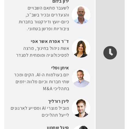
ירון בלום
לשעבר מתאם השבויים
והנעדרים ובכיר בשב״כ,
כיום-יועץ ודירקטור בחברות
ציבוריות ופרשן בטחוני.
ד׳׳ר אפרת אשר אפי
אשת ניהול בחינוך, מרצה
לפסיכולוגיה ומומחית למגדר
איתן וסלי
יזם בעולמות ה-AI. הקים ומכר
שתי חברות וכיום מלווה יזמים
בתהליכי M&A
לירן רורליך
מוביל מוצרי AI ומסייע לארגונים
לייעל תהליכים
סיגל שחמון