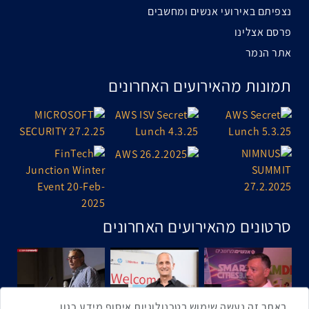
נצפיתם באירועי אנשים ומחשבים
פרסם אצלינו
אתר הנמר
תמונות מהאירועים האחרונים
סרטונים מהאירועים האחרונים
1:43
2:33
4:00
כנס ערים חכמות
כנס מפעיל
כנס בריאות דיגיטלית
באתר זה נעשה שימוש בטכנולוגיות איסוף מידע כגון