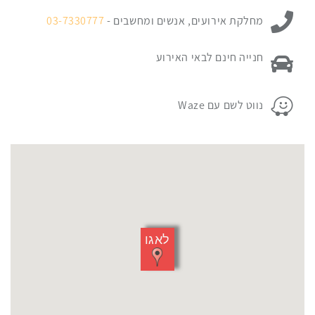
ניתן ליצור קשר עם:
כאן
מחלקת אירועים, אנשים ומחשבים -
03-7330777
כדי
לדלג
פרטי החניה במקום האירוע:
חנייה חינם לבאי האירוע
מעל
המפה
פרטי החניה במקום האירוע:
נווט לשם עם Waze
לאגו