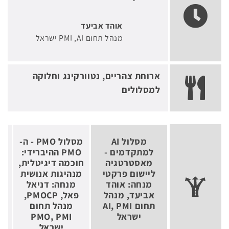
אוהד אביעד
מנהל תחום AI
PMI ישראל
ארוחת צהריים, נטוורקינג וחלוקה
למסלולים
מסלול AI
מסלול PMO - ה-
למתקדמים -
PMO ההיברידי:
מנ
מאסטרטגיה
חוכמה דיגיטלית,
ליישום פרקטי
מנהיגות אנושית
מנחה: אוהד
מנחה: דניאל
אביעד, מנהל
פאל, PMOCP,
ו
תחום AI, PMI
מנהל תחום
ישראל
PMO, PMI
ישראל